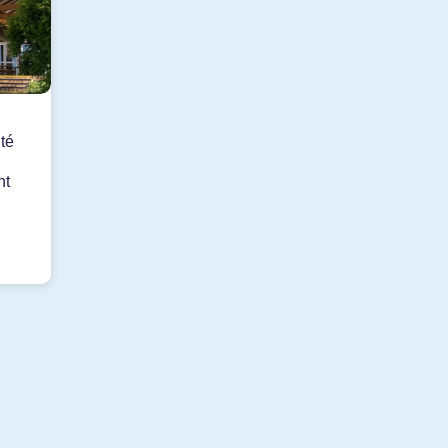
té
nt